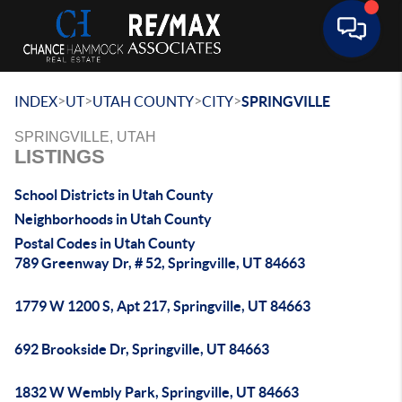
Toggle 
>
>
>
>
INDEX
UT
UTAH COUNTY
CITY
SPRINGVILLE
SPRINGVILLE, UTAH
LISTINGS
School Districts in Utah County
Neighborhoods in Utah County
Postal Codes in Utah County
789 Greenway Dr, # 52, Springville, UT 84663
1779 W 1200 S, Apt 217, Springville, UT 84663
692 Brookside Dr, Springville, UT 84663
1832 W Wembly Park, Springville, UT 84663