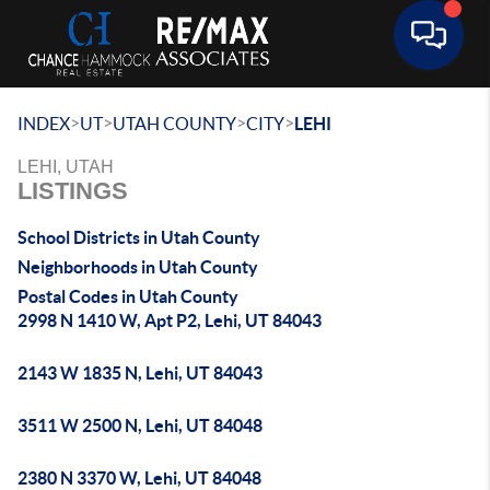
Toggle 
>
>
>
>
INDEX
UT
UTAH COUNTY
CITY
LEHI
LEHI, UTAH
LISTINGS
School Districts in Utah County
Neighborhoods in Utah County
Postal Codes in Utah County
2998 N 1410 W, Apt P2, Lehi, UT 84043
2143 W 1835 N, Lehi, UT 84043
3511 W 2500 N, Lehi, UT 84048
2380 N 3370 W, Lehi, UT 84048