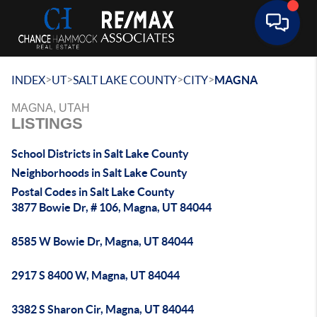
Toggle 
>
>
>
>
INDEX
UT
SALT LAKE COUNTY
CITY
MAGNA
MAGNA, UTAH
LISTINGS
School Districts in Salt Lake County
Neighborhoods in Salt Lake County
Postal Codes in Salt Lake County
3877 Bowie Dr, # 106, Magna, UT 84044
8585 W Bowie Dr, Magna, UT 84044
2917 S 8400 W, Magna, UT 84044
3382 S Sharon Cir, Magna, UT 84044